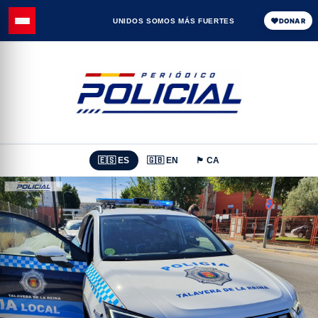
UNIDOS SOMOS MÁS FUERTES
DONAR
🇪🇸 ES
🇬🇧 EN
🏴 CA