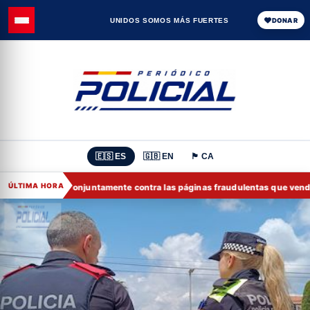
UNIDOS SOMOS MÁS FUERTES
DONAR
🇪🇸 ES
🇬🇧 EN
🏴 CA
ÚLTIMA HORA
FEF trabajan conjuntamente contra las páginas fraudulentas que venden en