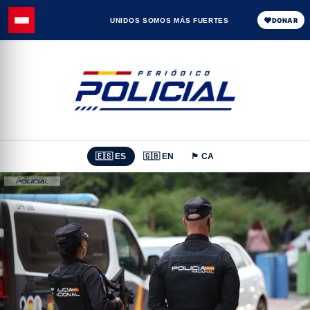
UNIDOS SOMOS MÁS FUERTES
DONAR
🇪🇸 ES
🇬🇧 EN
🏴 CA