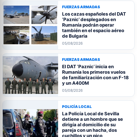
FUERZAS ARMADAS
Los cazas españoles del DAT
‘Paznic’ desplegados en
Rumanía podrán operar
también en el espacio aéreo
de Bulgaria
05/08/2026
FUERZAS ARMADAS
El DAT ‘Paznic’ inicia en
Rumanía los primeros vuelos
de familiarización con un F-18
y un A400M
05/08/2026
POLICÍA LOCAL
La Policía Local de Sevilla
detiene a un hombre que se
dirigía al domicilio de su
pareja con un hacha, dos
cuchillos y un pico