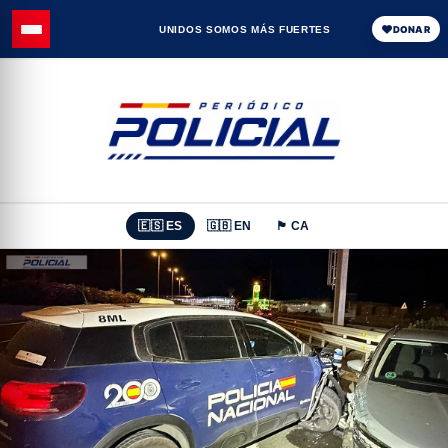
UNIDOS SOMOS MÁS FUERTES
DONAR
🇪🇸 ES
🇬🇧 EN
🏴 CA