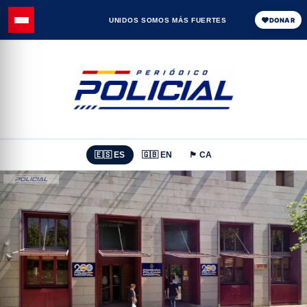
UNIDOS SOMOS MÁS FUERTES
DONAR
🇪🇸 ES
🇬🇧 EN
🏴 CA