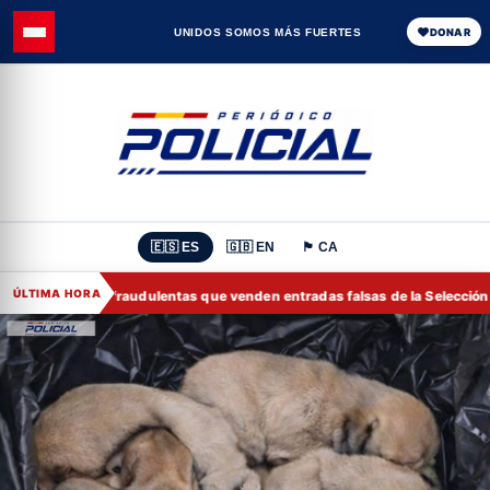
UNIDOS SOMOS MÁS FUERTES
DONAR
🇪🇸 ES
🇬🇧 EN
🏴 CA
ÚLTIMA HORA
as páginas fraudulentas que venden entradas falsas de la Selección españ