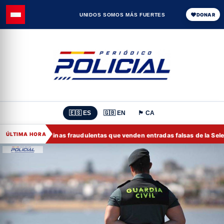
UNIDOS SOMOS MÁS FUERTES
DONAR
🇪🇸 ES
🇬🇧 EN
🏴 CA
ÚLTIMA HORA
ntra las páginas fraudulentas que venden entradas falsas de la Selecció