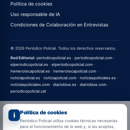
Política de cookies
Uso responsable de IA
Condiciones de Colaboración en Entrevistas
© 2026 Periódico Policial. Todos los derechos reservados.
Red Editorial:
periodicopolicial.es
·
periodicopolicial.com
·
elperiodicopolicial.es
·
elperiodicopolicial.com
·
hemerotecapolicial.es
·
hemerotecapolicial.com
·
noticiapolicial.es
·
noticiapolicial.com
·
noticiaspoliciales.es
·
noticiaspoliciales.com
·
diarioblue.es
·
diarioblue.com
·
periodicopolicial.cat
Política de cookies
i
Periódico Policial utiliza cookies técnicas necesarias
para el funcionamiento de la web y, si las aceptas,