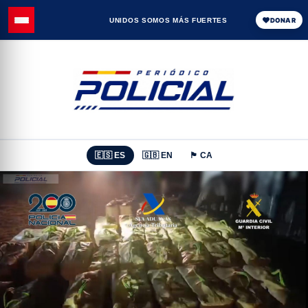
UNIDOS SOMOS MÁS FUERTES
DONAR
🇪🇸 ES
🇬🇧 EN
🏴 CA