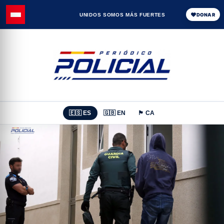
UNIDOS SOMOS MÁS FUERTES
DONAR
🇪🇸 ES
🇬🇧 EN
🏴 CA