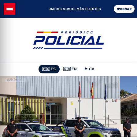
UNIDOS SOMOS MÁS FUERTES
DONAR
🇪🇸 ES
🇬🇧 EN
🏴 CA