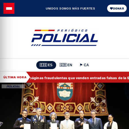
UNIDOS SOMOS MÁS FUERTES
DONAR
🇪🇸 ES
🇬🇧 EN
🏴 CA
ÚLTIMA HORA
 contra las páginas fraudulentas que venden entradas falsas de la Selecc