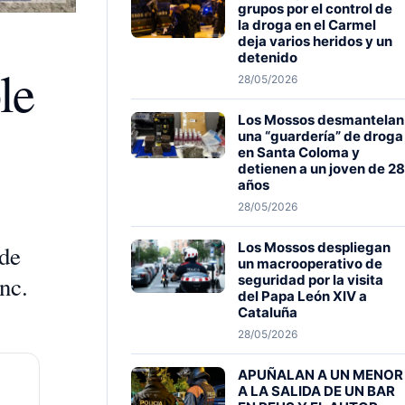
grupos por el control de
la droga en el Carmel
deja varios heridos y un
detenido
le
28/05/2026
Los Mossos desmantelan
una “guardería” de droga
en Santa Coloma y
detienen a un joven de 28
años
28/05/2026
Los Mossos despliegan
 de
un macrooperativo de
nc.
seguridad por la visita
del Papa León XIV a
Cataluña
28/05/2026
APUÑALAN A UN MENOR
A LA SALIDA DE UN BAR