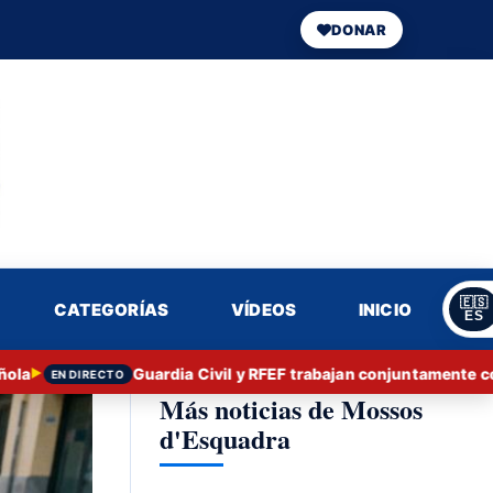
DONAR
🇪🇸
CATEGORÍAS
VÍDEOS
INICIO
ES
Guardia Civil y RFEF trabajan conjuntamente contra
▶
EN DIRECTO
Más noticias de Mossos
d'Esquadra