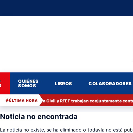
O
QUIÉNES
LIBROS
COLABORADORES
O
SOMOS
ÚLTIMA HORA
Guardia Civil y RFEF trabajan conjuntamente contr
▶
EN DIRECTO
Noticia no encontrada
La noticia no existe, se ha eliminado o todavía no está pub