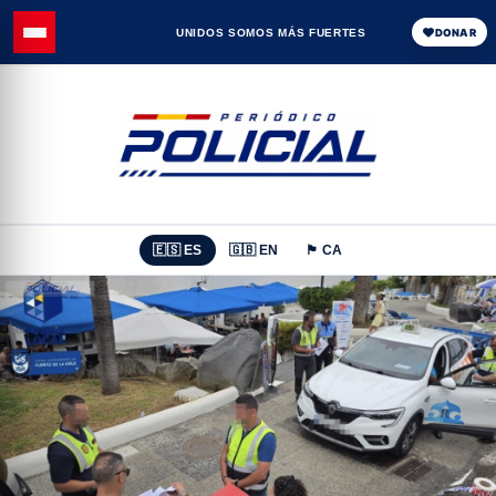
UNIDOS SOMOS MÁS FUERTES
DONAR
🇪🇸 ES
🇬🇧 EN
🏴 CA