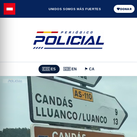
UNIDOS SOMOS MÁS FUERTES
DONAR
🇪🇸 ES
🇬🇧 EN
🏴 CA