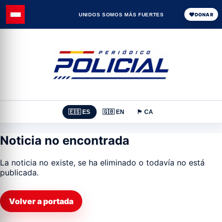
UNIDOS SOMOS MÁS FUERTES
DONAR
🇪🇸 ES
🇬🇧 EN
🏴 CA
Noticia no encontrada
La noticia no existe, se ha eliminado o todavía no está
publicada.
Volver a portada