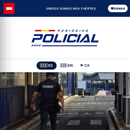
UNIDOS SOMOS MÁS FUERTES
DONAR
🇪🇸 ES
🇬🇧 EN
🏴 CA