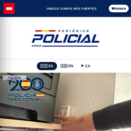
UNIDOS SOMOS MÁS FUERTES
DONAR
🇪🇸 ES
🇬🇧 EN
🏴 CA