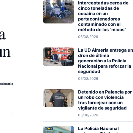
Interceptadas cerca de
cinco toneladas de
cocaína en un
portacontenedores
a
contaminado con el
método de los “micos”
06/08/2026
un
La UD Almería entrega un
dron de última
generación a la Policía
Nacional para reforzar la
seguridad
06/08/2026
eanimarla
Detenido en Palencia por
un robo con violencia
tras forcejear con un
vigilante de seguridad
05/08/2026
La Policía Nacional