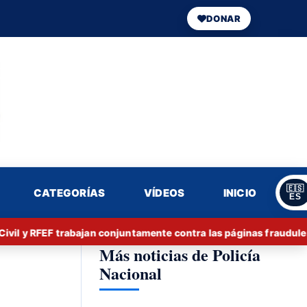
DONAR
🇪🇸
CATEGORÍAS
VÍDEOS
INICIO
ES
 y RFEF trabajan conjuntamente contra las páginas fraudulentas 
Más noticias de Policía
Nacional