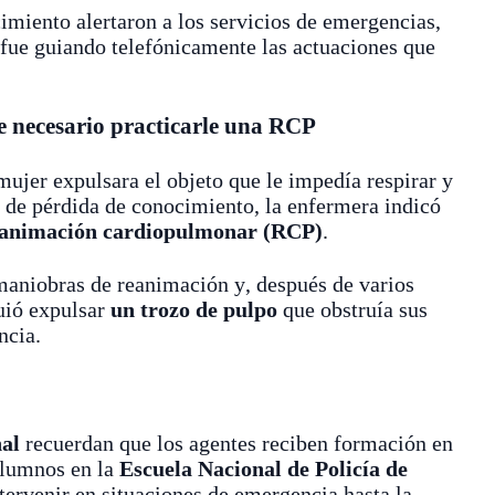
cimiento alertaron a los servicios de emergencias,
fue guiando telefónicamente las actuaciones que
e necesario practicarle una RCP
mujer expulsara el objeto que le impedía respirar y
 de pérdida de conocimiento, la enfermera indicó
animación cardiopulmonar (RCP)
.
maniobras de reanimación y, después de varios
uió expulsar
un trozo de pulpo
que obstruía sus
ncia.
nal
recuerdan que los agentes reciben formación en
alumnos en la
Escuela Nacional de Policía de
tervenir en situaciones de emergencia hasta la